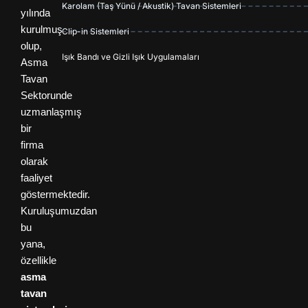
Karolam (Taş Yünü / Akustik) Tavan Sistemleri
yılında
kurulmuş
Clip-in Sistemleri
olup,
Işık Bandı ve Gizli Işık Uygulamaları
Asma
Tavan
Sektorunde
uzmanlaşmış
bir
firma
olarak
faaliyet
göstermektedir.
Kuruluşumuzdan
bu
yana,
özellikle
asma
tavan