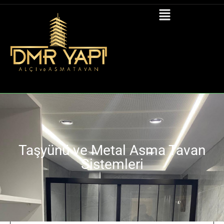
İçeriğe
geç
Taşyünü ve Metal Asma Tavan
Sistemleri